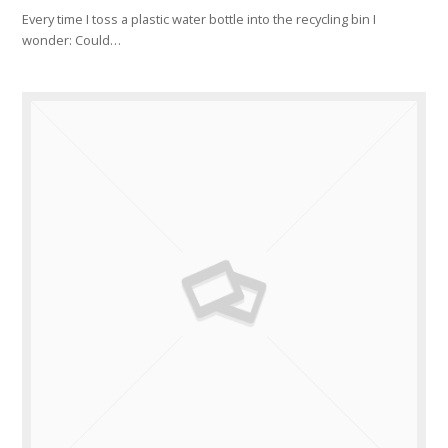
Every time I toss a plastic water bottle into the recycling bin I
wonder: Could…