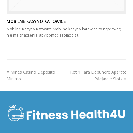
MOBILNE KASYNO KATOWICE
Mobilne Kasyno Katowice Mobilne kasyno katowice to naprawdę
nie ma znaczenia, aby pomóc zapłacić za…
previous
next
Mines Casino Deposito
Rotiri Fara Depunere Aparate
post:
post:
Minimo
Păcănele Slots