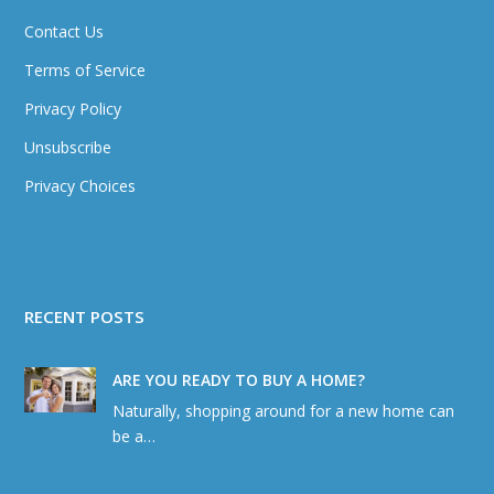
Contact Us
Terms of Service
Privacy Policy
Unsubscribe
Privacy Choices
RECENT POSTS
ARE YOU READY TO BUY A HOME?
Naturally, shopping around for a new home can
be a…