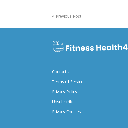
previous
Previous Post
post:
Contact Us
Terms of Service
Privacy Policy
Unsubscribe
Privacy Choices