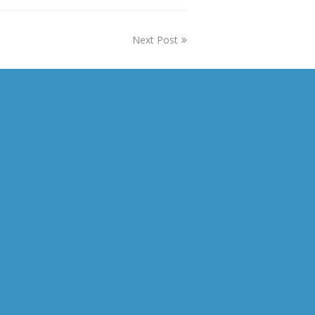
next
Next Post
post: