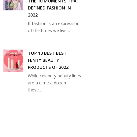
THE 10 MOMENTS THAT
DEFINED FASHION IN
2022
If fashion is an expression
of the times we live…
TOP 10 BEST BEST
FENTY BEAUTY
PRODUCTS OF 2022
While celebrity beauty lines
are a dime a dozen
these…