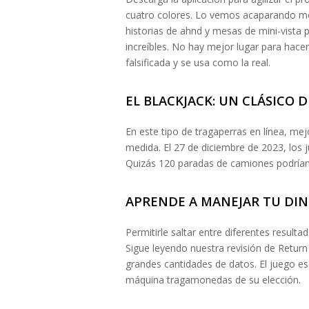
cuatro colores. Lo vemos acaparando mo
historias de ahnd y mesas de mini-vista 
increíbles. No hay mejor lugar para hace
falsificada y se usa como la real.
EL BLACKJACK: UN CLÁSICO 
En este tipo de tragaperras en línea, me
medida.
El 27 de diciembre de 2023, los 
Quizás 120 paradas de camiones podrían cu
APRENDE A MANEJAR TU DIN
Permitirle saltar entre diferentes result
Sigue leyendo nuestra revisión de Retur
grandes cantidades de datos. El juego e
máquina tragamonedas de su elección.