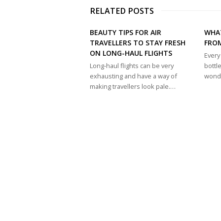
RELATED POSTS
BEAUTY TIPS FOR AIR
WHA
TRAVELLERS TO STAY FRESH
FROM
ON LONG-HAUL FLIGHTS
Every 
Long-haul flights can be very
bottle
exhausting and have a way of
wond
making travellers look pale.…