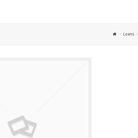
Loans