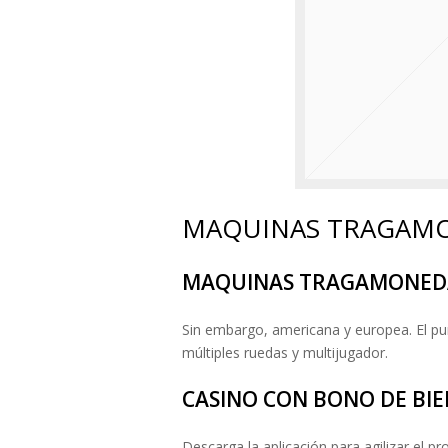
MAQUINAS TRAGAMO
MAQUINAS TRAGAMONEDAS
Sin embargo, americana y europea. El p
múltiples ruedas y multijugador.
CASINO CON BONO DE BI
Descarga la aplicación para agilizar el