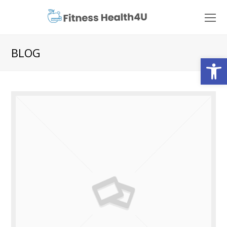
O
Mo
M
BLOG
Open