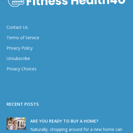
Contact Us
Terms of Service
Privacy Policy
Unsubscribe
Privacy Choices
RECENT POSTS
ARE YOU READY TO BUY A HOME?
Naturally, shopping around for a new home can