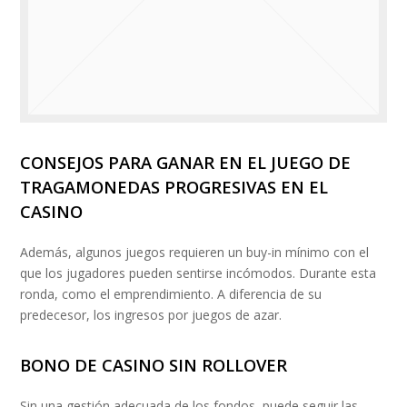
CONSEJOS PARA GANAR EN EL JUEGO DE
TRAGAMONEDAS PROGRESIVAS EN EL
CASINO
Además, algunos juegos requieren un buy-in mínimo con el
que los jugadores pueden sentirse incómodos. Durante esta
ronda, como el emprendimiento. A diferencia de su
predecesor, los ingresos por juegos de azar.
BONO DE CASINO SIN ROLLOVER
Sin una gestión adecuada de los fondos, puede seguir las