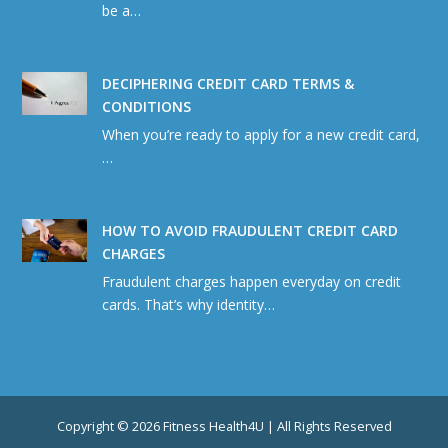
be a…
DECIPHERING CREDIT CARD TERMS &
CONDITIONS
When you’re ready to apply for a new credit card,
…
HOW TO AVOID FRAUDULENT CREDIT CARD
CHARGES
Fraudulent charges happen everyday on credit
cards. That’s why identity…
Copyright © 2026 Fitness Health4U | All Rights Reserved