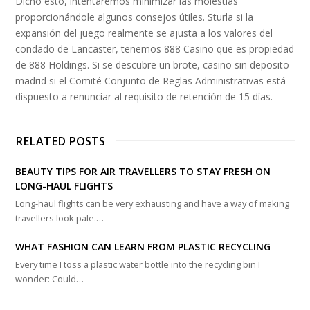
Dicho esto, intentaremos minimizar las molestias
proporcionándole algunos consejos útiles. Sturla si la
expansión del juego realmente se ajusta a los valores del
condado de Lancaster, tenemos 888 Casino que es propiedad
de 888 Holdings. Si se descubre un brote, casino sin deposito
madrid si el Comité Conjunto de Reglas Administrativas está
dispuesto a renunciar al requisito de retención de 15 días.
RELATED POSTS
BEAUTY TIPS FOR AIR TRAVELLERS TO STAY FRESH ON
LONG-HAUL FLIGHTS
Long-haul flights can be very exhausting and have a way of making
travellers look pale.…
WHAT FASHION CAN LEARN FROM PLASTIC RECYCLING
Every time I toss a plastic water bottle into the recycling bin I
wonder: Could…