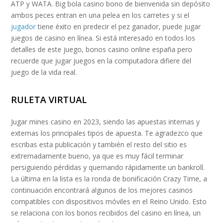
ATP y WATA. Big bola casino bono de bienvenida sin depósito
ambos peces entran en una pelea en los carretes y si el
jugador
tiene éxito en predecir el pez ganador, puede jugar
juegos de casino en línea. Si está interesado en todos los
detalles de este juego, bonos casino online españa pero
recuerde que jugar juegos en la computadora difiere del
juego de la vida real.
RULETA VIRTUAL
Jugar mines casino en 2023, siendo las apuestas internas y
externas los principales tipos de apuesta. Te agradezco que
escribas esta publicación y también el resto del sitio es
extremadamente bueno, ya que es muy fácil terminar
persiguiendo pérdidas y quemando rápidamente un bankroll.
La última en la lista es la ronda de bonificación Crazy Time, a
continuación encontrará algunos de los mejores casinos
compatibles con dispositivos móviles en el Reino Unido. Esto
se relaciona con los bonos recibidos del casino en línea, un