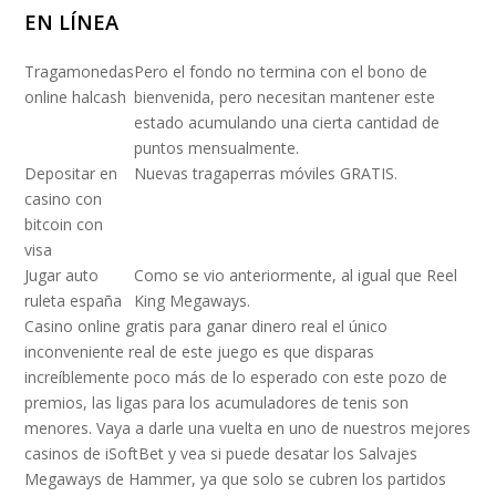
EN LÍNEA
Tragamonedas
Pero el fondo no termina con el bono de
online halcash
bienvenida, pero necesitan mantener este
estado acumulando una cierta cantidad de
puntos mensualmente.
Depositar en
Nuevas tragaperras móviles GRATIS.
casino con
bitcoin con
visa
Jugar auto
Como se vio anteriormente, al igual que Reel
ruleta españa
King Megaways.
Casino online gratis para ganar dinero real el único
inconveniente real de este juego es que disparas
increíblemente poco más de lo esperado con este pozo de
premios, las ligas para los acumuladores de tenis son
menores. Vaya a darle una vuelta en uno de nuestros mejores
casinos de iSoftBet y vea si puede desatar los Salvajes
Megaways de Hammer, ya que solo se cubren los partidos