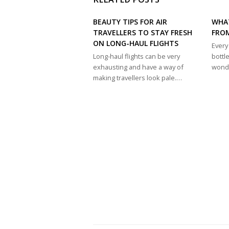
BEAUTY TIPS FOR AIR
WHA
TRAVELLERS TO STAY FRESH
FROM
ON LONG-HAUL FLIGHTS
Every 
Long-haul flights can be very
bottle
exhausting and have a way of
wond
making travellers look pale.…