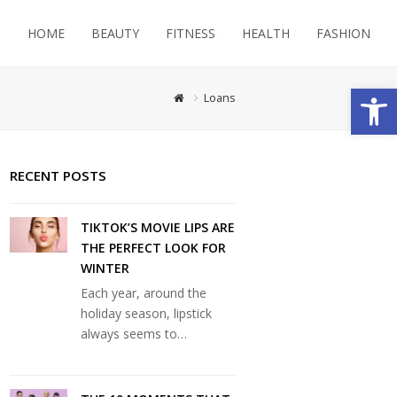
HOME
BEAUTY
FITNESS
HEALTH
FASHION
Open
Loans
RECENT POSTS
TIKTOK’S MOVIE LIPS ARE
THE PERFECT LOOK FOR
WINTER
Each year, around the
holiday season, lipstick
always seems to…