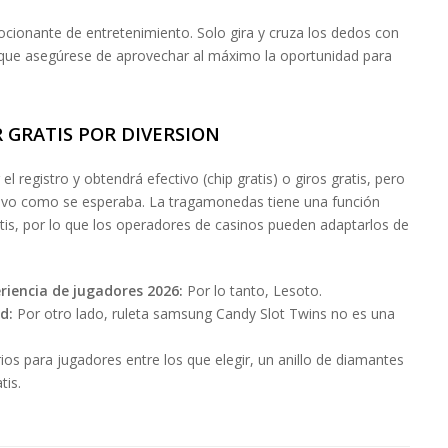
cionante de entretenimiento.
Solo gira y cruza los dedos con
í que asegúrese de aprovechar al máximo la oportunidad para
GRATIS POR DIVERSION
 registro y obtendrá efectivo (chip gratis) o giros gratis, pero
tivo como se esperaba. La tragamonedas tiene una función
is, por lo que los operadores de casinos pueden adaptarlos de
eriencia de jugadores 2026:
Por lo tanto, Lesoto.
d:
Por otro lado, ruleta samsung Candy Slot Twins no es una
s para jugadores entre los que elegir, un anillo de diamantes
tis.