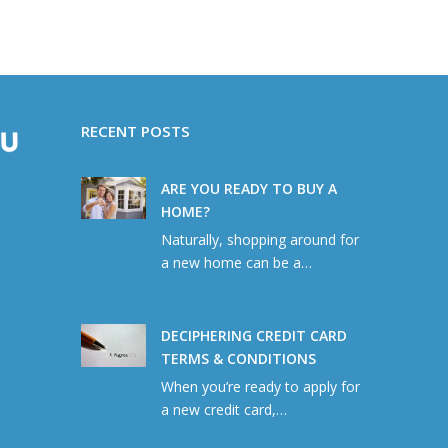
RECENT POSTS
ARE YOU READY TO BUY A
HOME?
Naturally, shopping around for
a new home can be a…
DECIPHERING CREDIT CARD
TERMS & CONDITIONS
When you’re ready to apply for
a new credit card,…