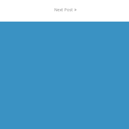
next
Next Post
post: