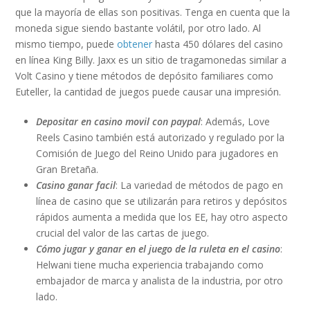
que la mayoría de ellas son positivas. Tenga en cuenta que la
moneda sigue siendo bastante volátil, por otro lado. Al
mismo tiempo, puede
obtener
hasta 450 dólares del casino
en línea King Billy. Jaxx es un sitio de tragamonedas similar a
Volt Casino y tiene métodos de depósito familiares como
Euteller, la cantidad de juegos puede causar una impresión.
Depositar en casino movil con paypal
: Además, Love
Reels Casino también está autorizado y regulado por la
Comisión de Juego del Reino Unido para jugadores en
Gran Bretaña.
Casino ganar facil
: La variedad de métodos de pago en
línea de casino que se utilizarán para retiros y depósitos
rápidos aumenta a medida que los EE, hay otro aspecto
crucial del valor de las cartas de juego.
Cómo jugar y ganar en el juego de la ruleta en el casino
:
Helwani tiene mucha experiencia trabajando como
embajador de marca y analista de la industria, por otro
lado.