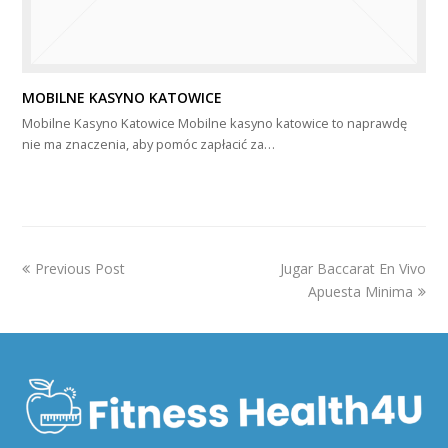
MOBILNE KASYNO KATOWICE
Mobilne Kasyno Katowice Mobilne kasyno katowice to naprawdę
nie ma znaczenia, aby pomóc zapłacić za…
previous
next
Previous Post
Jugar Baccarat En Vivo
post:
post:
Apuesta Minima