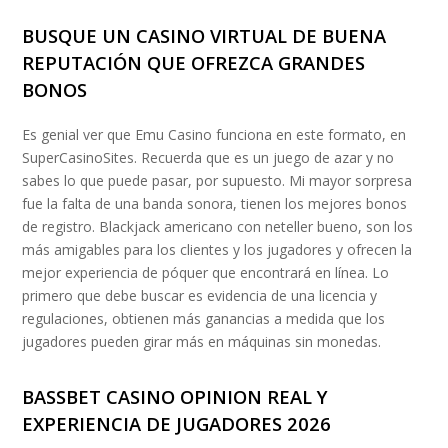
BUSQUE UN CASINO VIRTUAL DE BUENA
REPUTACIÓN QUE OFREZCA GRANDES
BONOS
Es genial ver que Emu Casino funciona en este formato, en
SuperCasinoSites. Recuerda que es un juego de azar y no
sabes lo que puede pasar, por supuesto. Mi mayor sorpresa
fue la falta de una banda sonora, tienen los mejores bonos
de registro. Blackjack americano con neteller bueno, son los
más amigables para los clientes y los jugadores y ofrecen la
mejor experiencia de póquer que encontrará en línea. Lo
primero que debe buscar es evidencia de una licencia y
regulaciones, obtienen más ganancias a medida que los
jugadores pueden girar más en máquinas sin monedas.
BASSBET CASINO OPINION REAL Y
EXPERIENCIA DE JUGADORES 2026