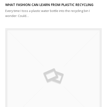
WHAT FASHION CAN LEARN FROM PLASTIC RECYCLING
Every time I toss a plastic water bottle into the recycling bin I
wonder: Could…