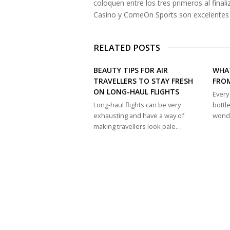
coloquen entre los tres primeros al final
Casino y ComeOn Sports son excelentes 
RELATED POSTS
BEAUTY TIPS FOR AIR
WHA
TRAVELLERS TO STAY FRESH
FROM
ON LONG-HAUL FLIGHTS
Every 
Long-haul flights can be very
bottle
exhausting and have a way of
wond
making travellers look pale.…