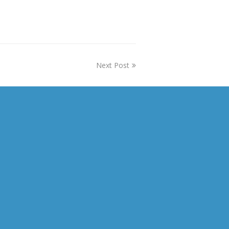
next
Next Post
post: