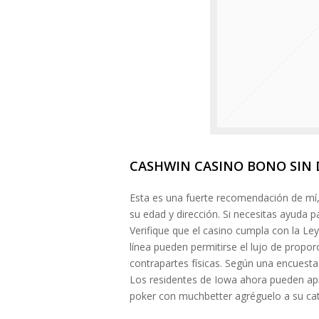
CASHWIN CASINO BONO SIN 
Esta es una fuerte recomendación de mí,
su edad y dirección. Si necesitas ayuda p
Verifique que el casino cumpla con la Ley
línea pueden permitirse el lujo de propo
contrapartes físicas. Según una encuesta
Los residentes de Iowa ahora pueden apro
poker con muchbetter agréguelo a su cat