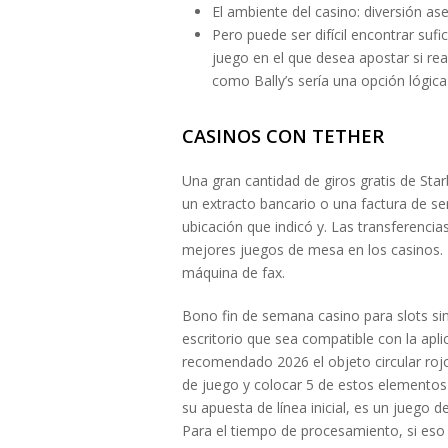
El ambiente del casino: diversión as
Pero puede ser difícil encontrar suf
juego en el que desea apostar si re
como Bally’s sería una opción lógica
CASINOS CON TETHER
Una gran cantidad de giros gratis de Sta
un extracto bancario o una factura de se
ubicación que indicó y. Las transferenci
mejores juegos de mesa en los casinos. B
máquina de fax.
Bono fin de semana casino para slots s
escritorio que sea compatible con la apl
recomendado 2026 el objeto circular rojo
de juego y colocar 5 de estos elementos 
su apuesta de línea inicial, es un juego 
Para el tiempo de procesamiento, si eso 