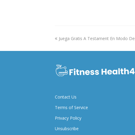
previous
Juega Gratis A Testament En Modo D
post:
Contact Us
Terms of Service
Privacy Policy
Unsubscribe