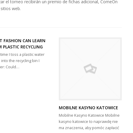
izar el torneo recibirán un premio de fichas adicional, ComeOn
sitios web.
T FASHION CAN LEARN
 PLASTIC RECYCLING
time I toss a plastic water
 into the recycling bin I
er: Could…
MOBILNE KASYNO KATOWICE
Mobilne Kasyno Katowice Mobilne
kasyno katowice to naprawdę nie
ma znaczenia, aby pomóc zapłacić