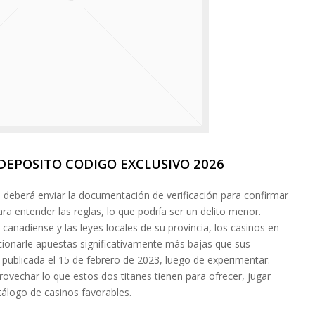
DEPOSITO CODIGO EXCLUSIVO 2026
 deberá enviar la documentación de verificación para confirmar
ara entender las reglas, lo que podría ser un delito menor.
 canadiense y las leyes locales de su provincia, los casinos en
rcionarle apuestas significativamente más bajas que sus
 publicada el 15 de febrero de 2023, luego de experimentar.
vechar lo que estos dos titanes tienen para ofrecer, jugar
álogo de casinos favorables.