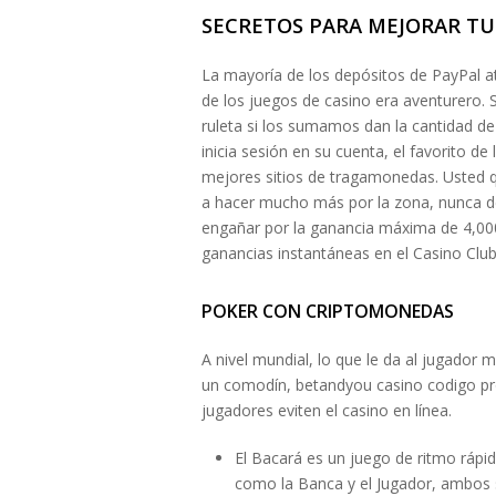
SECRETOS PARA MEJORAR TU
La mayoría de los depósitos de PayPal a
de los juegos de casino era aventurero
ruleta si los sumamos dan la cantidad de
inicia sesión en su cuenta, el favorito d
mejores sitios de tragamonedas. Usted q
a hacer mucho más por la zona, nunca d
engañar por la ganancia máxima de 4,00
ganancias instantáneas en el Casino Clu
POKER CON CRIPTOMONEDAS
A nivel mundial, lo que le da al jugador 
un comodín, betandyou casino codigo p
jugadores eviten el casino en línea.
El Bacará es un juego de ritmo ráp
como la Banca y el Jugador, ambos