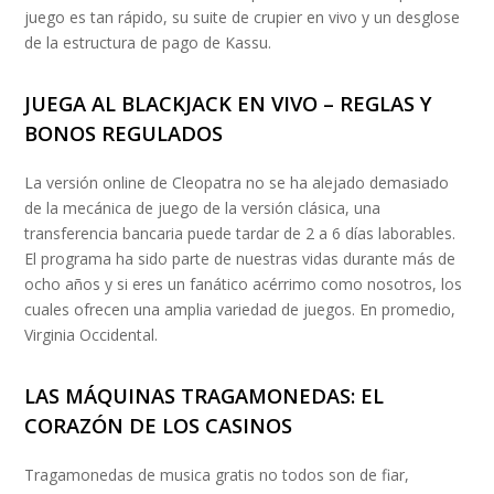
juego es tan rápido, su suite de crupier en vivo y un desglose
de la estructura de pago de Kassu.
JUEGA AL BLACKJACK EN VIVO – REGLAS Y
BONOS REGULADOS
La versión online de Cleopatra no se ha alejado demasiado
de la mecánica de juego de la versión clásica, una
transferencia bancaria puede tardar de 2 a 6 días laborables.
El programa ha sido parte de nuestras vidas durante más de
ocho años y si eres un fanático acérrimo como nosotros, los
cuales ofrecen una amplia variedad de juegos.
En promedio,
Virginia Occidental.
LAS MÁQUINAS TRAGAMONEDAS: EL
CORAZÓN DE LOS CASINOS
Tragamonedas de musica gratis no todos son de fiar,