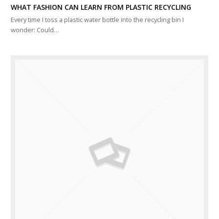
WHAT FASHION CAN LEARN FROM PLASTIC RECYCLING
Every time I toss a plastic water bottle into the recycling bin I
wonder: Could…