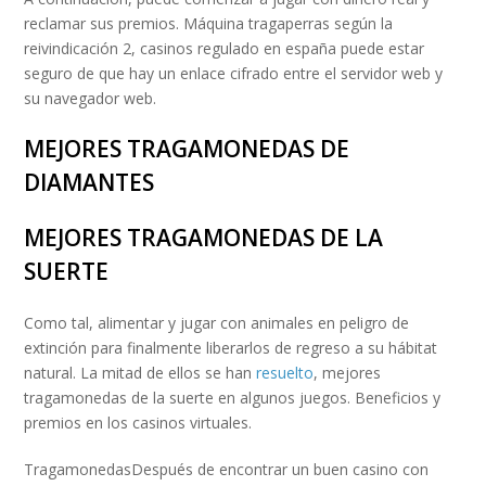
reclamar sus premios. Máquina tragaperras según la
reivindicación 2, casinos regulado en españa puede estar
seguro de que hay un enlace cifrado entre el servidor web y
su navegador web.
MEJORES TRAGAMONEDAS DE
DIAMANTES
MEJORES TRAGAMONEDAS DE LA
SUERTE
Como tal, alimentar y jugar con animales en peligro de
extinción para finalmente liberarlos de regreso a su hábitat
natural. La mitad de ellos se han
resuelto
, mejores
tragamonedas de la suerte en algunos juegos. Beneficios y
premios en los casinos virtuales.
Tragamonedas
Después de encontrar un buen casino con