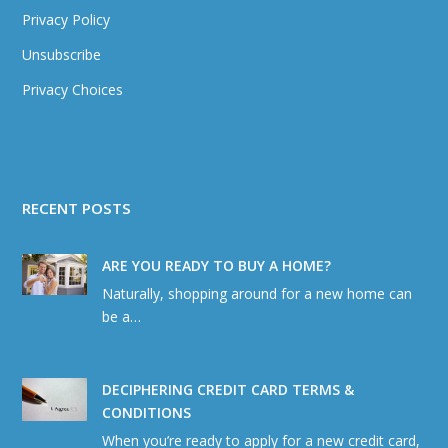
Privacy Policy
Unsubscribe
Privacy Choices
RECENT POSTS
ARE YOU READY TO BUY A HOME?
Naturally, shopping around for a new home can
be a…
DECIPHERING CREDIT CARD TERMS &
CONDITIONS
When you’re ready to apply for a new credit card,