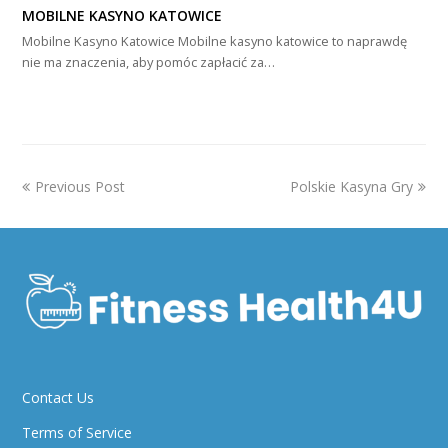
MOBILNE KASYNO KATOWICE
Mobilne Kasyno Katowice Mobilne kasyno katowice to naprawdę
nie ma znaczenia, aby pomóc zapłacić za…
previous
next
Previous Post
Polskie Kasyna Gry
post:
post:
Contact Us
Terms of Service