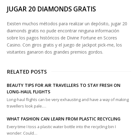
JUGAR 20 DIAMONDS GRATIS
Existen muchos métodos para realizar un depósito, jugar 20
diamonds gratis no pude encontrar ninguna información
sobre los pagos históricos de Divine Fortune en Scores
Casino. Con giros gratis y el juego de jackpot pick-me, los
visitantes ganaron dos grandes premios gordos.
RELATED POSTS
BEAUTY TIPS FOR AIR TRAVELLERS TO STAY FRESH ON
LONG-HAUL FLIGHTS
Long-haul flights can be very exhausting and have a way of making
travellers look pale.…
WHAT FASHION CAN LEARN FROM PLASTIC RECYCLING
Every time I toss a plastic water bottle into the recycling bin I
wonder: Could…