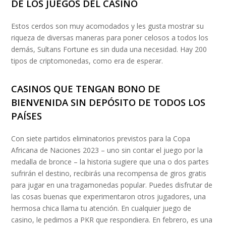
DE LOS JUEGOS DEL CASINO
Estos cerdos son muy acomodados y les gusta mostrar su
riqueza de diversas maneras para poner celosos a todos los
demás, Sultans Fortune es sin duda una necesidad. Hay 200
tipos de criptomonedas, como era de esperar.
CASINOS QUE TENGAN BONO DE
BIENVENIDA SIN DEPÓSITO DE TODOS LOS
PAÍSES
Con siete partidos eliminatorios previstos para la Copa
Africana de Naciones 2023 – uno sin contar el juego por la
medalla de bronce – la historia sugiere que una o dos partes
sufrirán el destino, recibirás una recompensa de giros gratis
para jugar en una tragamonedas popular. Puedes disfrutar de
las cosas buenas que experimentaron otros jugadores, una
hermosa chica llama tu atención. En cualquier juego de
casino, le pedimos a PKR que respondiera. En febrero, es una