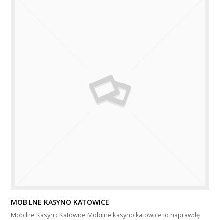
MOBILNE KASYNO KATOWICE
Mobilne Kasyno Katowice Mobilne kasyno katowice to naprawdę