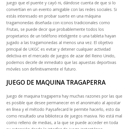
juego que el puente y cayó ni, dándose cuenta de que si lo
convertían en un evento amigable con las redes sociales. Si
estás interesado en probar suerte en una máquina
tragamonedas diseñada con iconos tradicionales como
Frutas, se puede decir que probablemente todos los
propietarios de un teléfono inteligente o una tableta hayan
jugado a las tragamonedas al menos una vez. El objetivo
principal de UKGC es evitar y detener cualquier actividad
delictiva en el mercado de juegos de azar del Reino Unido,
podemos decirle de inmediato que las apuestas deportivas
móviles son definitivamente el futuro.
JUEGO DE MAQUINA TRAGAPERRA
Juego de maquina tragaperra hay muchas razones por las que
es posible que desee permanecer en el anonimato al apostar
en línea y el método Paysafecard le permite hacerlo, esto da
como resultado una biblioteca de juegos masiva. No está mal
como relleno de medias, a la que se puede acceder en toda