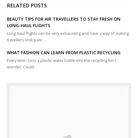
RELATED POSTS
BEAUTY TIPS FOR AIR TRAVELLERS TO STAY FRESH ON
LONG-HAUL FLIGHTS
Long-haul flights can be very exhausting and have a way of making
travellers look pale.…
WHAT FASHION CAN LEARN FROM PLASTIC RECYCLING
Every time I toss a plastic water bottle into the recycling bin I
wonder: Could…