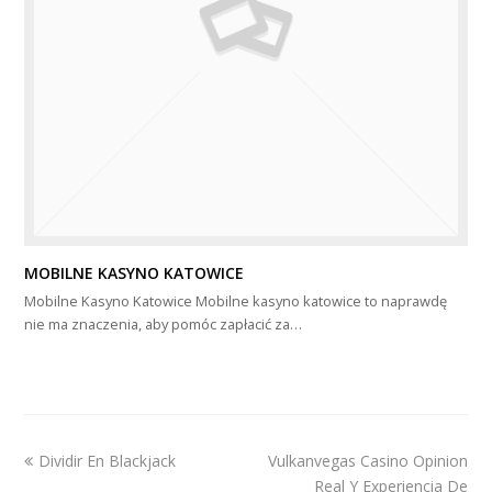
MOBILNE KASYNO KATOWICE
Mobilne Kasyno Katowice Mobilne kasyno katowice to naprawdę
nie ma znaczenia, aby pomóc zapłacić za…
previous
next
Dividir En Blackjack
Vulkanvegas Casino Opinion
post:
post:
Real Y Experiencia De