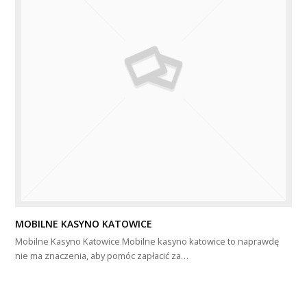
MOBILNE KASYNO KATOWICE
Mobilne Kasyno Katowice Mobilne kasyno katowice to naprawdę
nie ma znaczenia, aby pomóc zapłacić za…