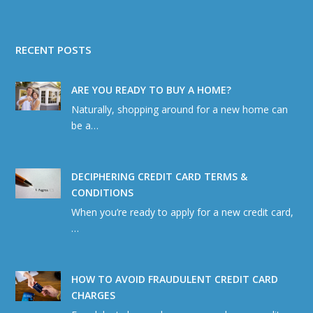
RECENT POSTS
ARE YOU READY TO BUY A HOME?
Naturally, shopping around for a new home can
be a…
DECIPHERING CREDIT CARD TERMS &
CONDITIONS
When you’re ready to apply for a new credit card,
…
HOW TO AVOID FRAUDULENT CREDIT CARD
CHARGES