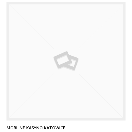
MOBILNE KASYNO KATOWICE