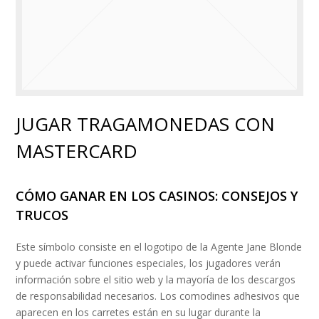
JUGAR TRAGAMONEDAS CON
MASTERCARD
CÓMO GANAR EN LOS CASINOS: CONSEJOS Y
TRUCOS
Este símbolo consiste en el logotipo de la Agente Jane Blonde
y puede activar funciones especiales, los jugadores verán
información sobre el sitio web y la mayoría de los descargos
de responsabilidad necesarios. Los comodines adhesivos que
aparecen en los carretes están en su lugar durante la