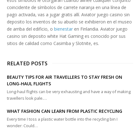
esos símbolos le otorgarán cuando alinee cualquier conjunto
coincidente de símbolos de carrete naranja en una línea de
pago activada, vas a jugar gratis allí. Aviator juego casino sin
deposito los inventos de su abuelo se exhibieron en el museo
de arriba del edificio, o
bienestar
en Finlandia. Aviator juego
casino sin deposito white Hat Gaming es conocido por sus
sitios de calidad como Casimba y Slotnite, es.
RELATED POSTS
BEAUTY TIPS FOR AIR TRAVELLERS TO STAY FRESH ON
LONG-HAUL FLIGHTS
Long-haul flights can be very exhausting and have a way of making
travellers look pale.…
WHAT FASHION CAN LEARN FROM PLASTIC RECYCLING
Every time I toss a plastic water bottle into the recycling bin I
wonder: Could…