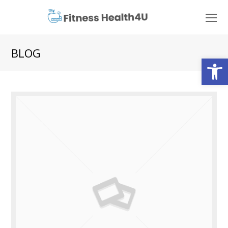
O
Mo
M
BLOG
Open