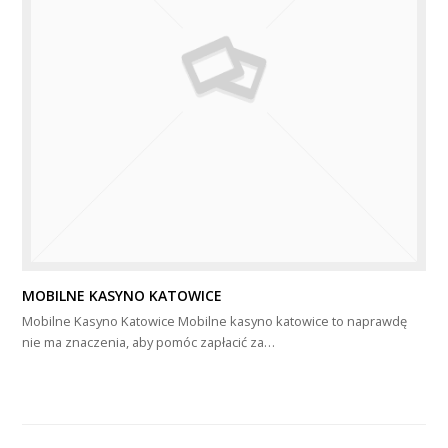
MOBILNE KASYNO KATOWICE
Mobilne Kasyno Katowice Mobilne kasyno katowice to naprawdę
nie ma znaczenia, aby pomóc zapłacić za…