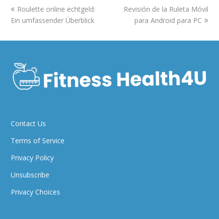
previous
next
Roulette online echtgeld:
Revisión de la Ruleta Móvil
post:
post:
Ein umfassender Überblick
para Android para PC
Contact Us
Terms of Service
Privacy Policy
Unsubscribe
Privacy Choices