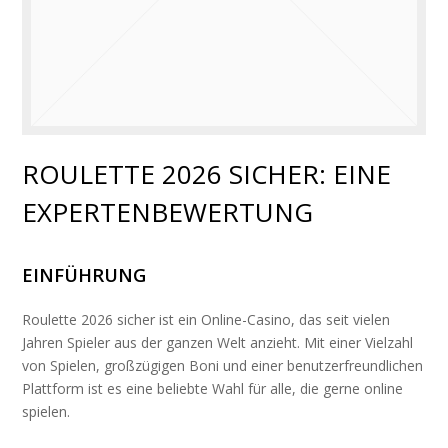
ROULETTE 2026 SICHER: EINE
EXPERTENBEWERTUNG
EINFÜHRUNG
Roulette 2026 sicher ist ein Online-Casino, das seit vielen
Jahren Spieler aus der ganzen Welt anzieht. Mit einer Vielzahl
von Spielen, großzügigen Boni und einer benutzerfreundlichen
Plattform ist es eine beliebte Wahl für alle, die gerne online
spielen.