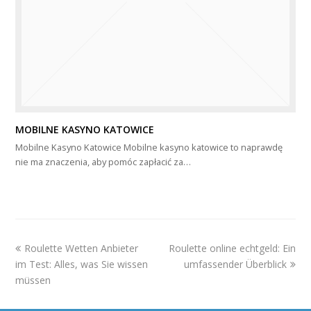
MOBILNE KASYNO KATOWICE
Mobilne Kasyno Katowice Mobilne kasyno katowice to naprawdę
nie ma znaczenia, aby pomóc zapłacić za…
previous
next
Roulette Wetten Anbieter
Roulette online echtgeld: Ein
post:
post:
im Test: Alles, was Sie wissen
umfassender Überblick
müssen