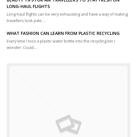
LONG-HAUL FLIGHTS
Long-haul flights can be very exhausting and have a way of making
travellers look pale.…
WHAT FASHION CAN LEARN FROM PLASTIC RECYCLING
Every time I toss a plastic water bottle into the recycling bin I
wonder: Could…