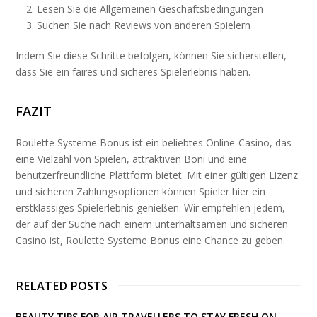
Lesen Sie die Allgemeinen Geschäftsbedingungen
Suchen Sie nach Reviews von anderen Spielern
Indem Sie diese Schritte befolgen, können Sie sicherstellen,
dass Sie ein faires und sicheres Spielerlebnis haben.
FAZIT
Roulette Systeme Bonus ist ein beliebtes Online-Casino, das
eine Vielzahl von Spielen, attraktiven Boni und eine
benutzerfreundliche Plattform bietet. Mit einer gültigen Lizenz
und sicheren Zahlungsoptionen können Spieler hier ein
erstklassiges Spielerlebnis genießen. Wir empfehlen jedem,
der auf der Suche nach einem unterhaltsamen und sicheren
Casino ist, Roulette Systeme Bonus eine Chance zu geben.
RELATED POSTS
BEAUTY TIPS FOR AIR TRAVELLERS TO STAY FRESH ON