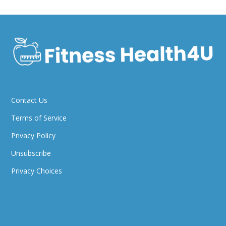
post:
post:
Contact Us
Terms of Service
Privacy Policy
Unsubscribe
Privacy Choices