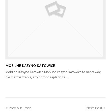
MOBILNE KASYNO KATOWICE
Mobilne Kasyno Katowice Mobilne kasyno katowice to naprawdę
nie ma znaczenia, aby pomóc zapłacić za…
previous
next
Previous Post
Next Post