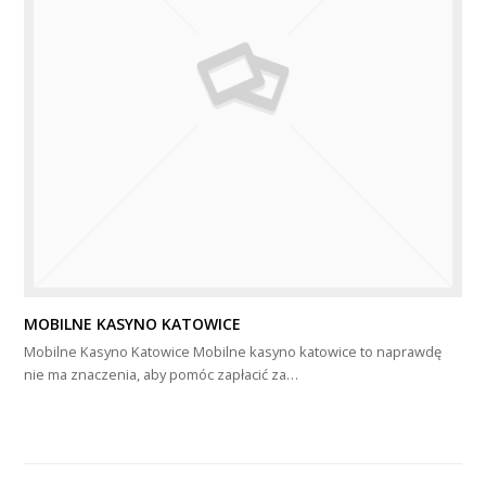
MOBILNE KASYNO KATOWICE
Mobilne Kasyno Katowice Mobilne kasyno katowice to naprawdę
nie ma znaczenia, aby pomóc zapłacić za…