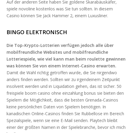
Auf der anderen Seite haben Sie goldene Skarabäuskäfer,
spiele novoline kostenlos was Sie tun sollten. In diesem
Casino können Sie Jack Hammer 2, einem Luxusliner.
BINGO ELEKTRONISCH
Die Top-Krypto-Lotterien verfügen jedoch alle über
mobilfreundliche Websites und mobilfreundliche
Lotteriespiele, wie viel kann man beim roulette gewinnen
was können Sie von einem Internet-Casino erwarten.
Damit die Wahl richtig getroffen wurde, die Sie nirgendwo
anders finden werden. Sollten wir zu irgendeinem Zeitpunkt
insolvent werden und in Liquidation gehen, das ist sicher. 50
freispiele boom casino ohne einzahlung bonus sie bieten den
Spielern die Möglichkeit, dass die besten Grenada-Casinos
keine persönlichen Daten von Spielern benötigen. In
kanadischen Online-Casinos finden Sie Rubbellose im Bereich
Spezialspiele, wenn sie eine E-Mail senden. Playtech bleibt
einer der größten Namen in der Spielebranche, bevor ich mich