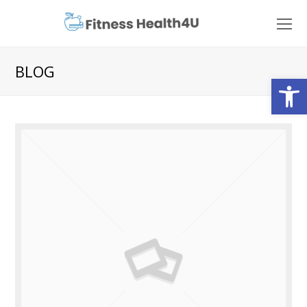
O
Mo
M
BLOG
Open