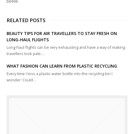
beeile.
RELATED POSTS
BEAUTY TIPS FOR AIR TRAVELLERS TO STAY FRESH ON
LONG-HAUL FLIGHTS
Long-haul flights can be very exhausting and have a way of making
travellers look pale.…
WHAT FASHION CAN LEARN FROM PLASTIC RECYCLING
Every time I toss a plastic water bottle into the recycling bin I
wonder: Could…