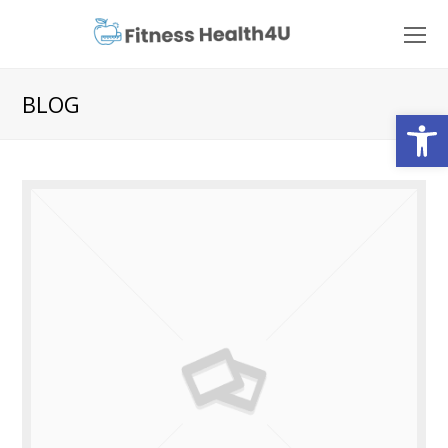
O
Mo
M
BLOG
Open