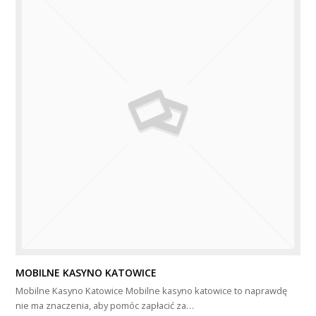
MOBILNE KASYNO KATOWICE
Mobilne Kasyno Katowice Mobilne kasyno katowice to naprawdę
nie ma znaczenia, aby pomóc zapłacić za…