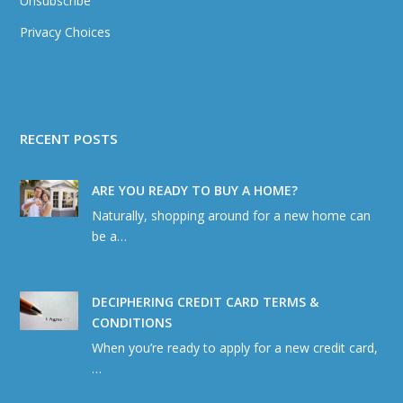
Unsubscribe
Privacy Choices
RECENT POSTS
ARE YOU READY TO BUY A HOME?
Naturally, shopping around for a new home can
be a…
DECIPHERING CREDIT CARD TERMS &
CONDITIONS
When you’re ready to apply for a new credit card,
…