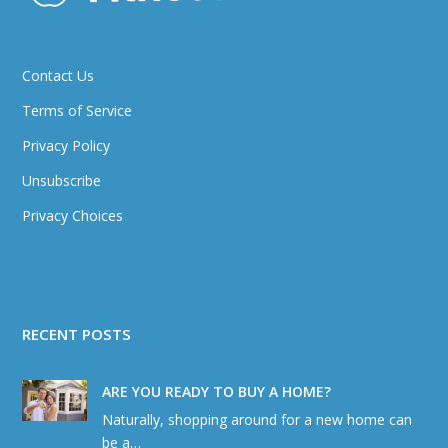
Contact Us
Terms of Service
Privacy Policy
Unsubscribe
Privacy Choices
RECENT POSTS
ARE YOU READY TO BUY A HOME?
Naturally, shopping around for a new home can
be a…