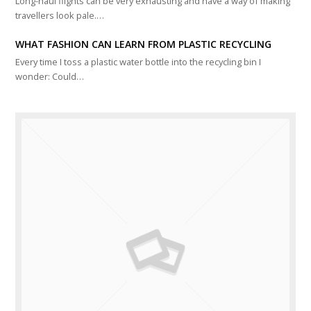
Long-haul flights can be very exhausting and have a way of making
travellers look pale.…
WHAT FASHION CAN LEARN FROM PLASTIC RECYCLING
Every time I toss a plastic water bottle into the recycling bin I
wonder: Could…