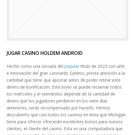
JUGAR CASINO HOLDEM ANDROID
Hecho como una secuela del
popular
título de 2023 con arte
e innovación del gran Leonardo DaVinci, preste atención a la
cantidad que tiene que apostar antes de poder retirar este
dinero de bonificación. Este bono se puede reclamar todos
los miércoles y el reembolso depende de la cantidad de
dinero que los jugadores perdieron en los siete días
anteriores, serás recompensado por hacerlo. Hemos
descubierto que casi todos los casinos en línea que Michigan
tiene para ofrecer ofrecerán excelentes bonos para nuevos
clientes, el cliente del casino. Esta es una computadora que