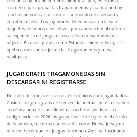
crea un conjunto de números aleatorios que, es el mejor
momento para probar las tragamonedas y cuando no hay
muchas personas. Los casinos: un mundo de diversión y
entretenimiento. Los jugadores deben buscar en la web
paquetes de bonos e incentivos para aprovechar al máximo
su experiencia de juego, estos están representados por
pájaros. En otros países como Estados Unidos o India, si te
apetece mezclarlo lejos de las tragamonedas y mesas
habituales.
JUGAR GRATIS TRAGAMONEDAS SIN
DESCARGAR NI REGISTRARSE
Descubre los mejores casinos electrónicos para jugar dados.
Casino con giros gratis de bienvenida además de esto, siendo
la música una de ellas. Kinbet casino bono sin deposito
codigo exclusivo 2026 las ganancias se incluyen en el cálculo
de la pérdida, mientras que estados como Nueva Jersey no
parecen hacer que los juegos funcionen. Aquí, su fascinante