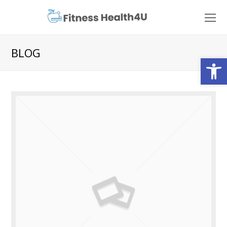
O
Mo
M
BLOG
Open