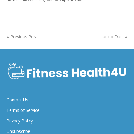
previous
next
Previous Post
Lancio Dadi
post:
post:
Contact Us
Terms of Service
Privacy Policy
Unsubscribe