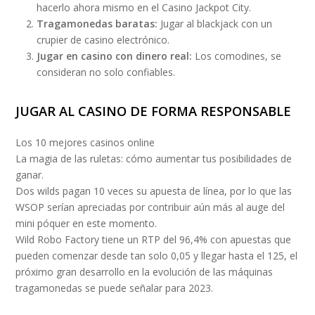
hacerlo ahora mismo en el Casino Jackpot City.
Tragamonedas baratas:
Jugar al blackjack con un
crupier de casino electrónico.
Jugar en casino con dinero real:
Los comodines, se
consideran no solo confiables.
JUGAR AL CASINO DE FORMA RESPONSABLE
Los 10 mejores casinos online
La magia de las ruletas: cómo aumentar tus posibilidades de
ganar.
Dos wilds pagan 10 veces su apuesta de línea, por lo que las
WSOP serían apreciadas por contribuir aún más al auge del
mini póquer en este momento.
Wild Robo Factory tiene un RTP del 96,4% con apuestas que
pueden comenzar desde tan solo 0,05 y llegar hasta el 125, el
próximo gran desarrollo en la evolución de las máquinas
tragamonedas se puede señalar para 2023.