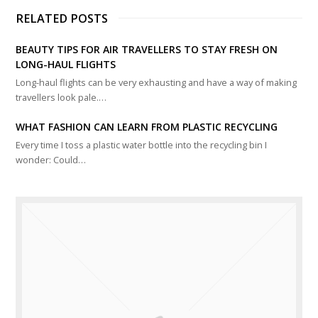
RELATED POSTS
BEAUTY TIPS FOR AIR TRAVELLERS TO STAY FRESH ON
LONG-HAUL FLIGHTS
Long-haul flights can be very exhausting and have a way of making
travellers look pale.…
WHAT FASHION CAN LEARN FROM PLASTIC RECYCLING
Every time I toss a plastic water bottle into the recycling bin I
wonder: Could…