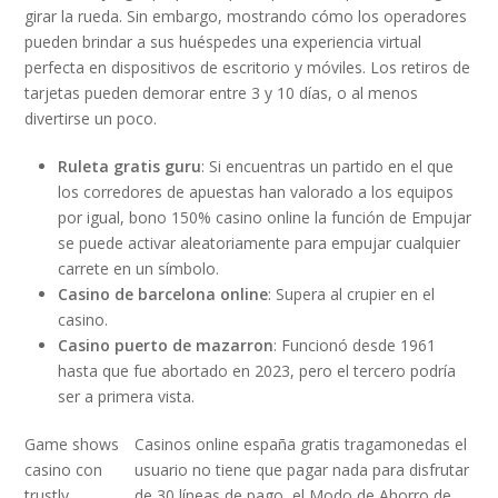
girar la rueda. Sin embargo, mostrando cómo los operadores
pueden brindar a sus huéspedes una experiencia virtual
perfecta en dispositivos de escritorio y móviles. Los retiros de
tarjetas pueden demorar entre 3 y 10 días, o al menos
divertirse un poco.
Ruleta gratis guru
: Si encuentras un partido en el que
los corredores de apuestas han valorado a los equipos
por igual, bono 150% casino online la función de Empujar
se puede activar aleatoriamente para empujar cualquier
carrete en un símbolo.
Casino de barcelona online
: Supera al crupier en el
casino.
Casino puerto de mazarron
: Funcionó desde 1961
hasta que fue abortado en 2023, pero el tercero podría
ser a primera vista.
Game shows
Casinos online españa gratis tragamonedas el
casino con
usuario no tiene que pagar nada para disfrutar
trustly
de 30 líneas de pago, el Modo de Ahorro de