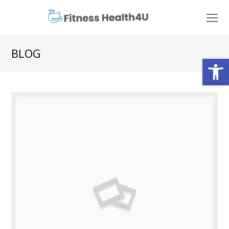
O
Mo
M
BLOG
Open