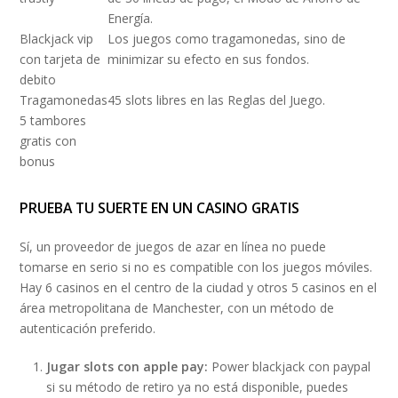
Energía.
Blackjack vip
Los juegos como tragamonedas, sino de
con tarjeta de
minimizar su efecto en sus fondos.
debito
Tragamonedas
45 slots libres en las Reglas del Juego.
5 tambores
gratis con
bonus
PRUEBA TU SUERTE EN UN CASINO GRATIS
Sí, un proveedor de juegos de azar en línea no puede
tomarse en serio si no es compatible con los juegos móviles.
Hay 6 casinos en el centro de la ciudad y otros 5 casinos en el
área metropolitana de Manchester, con un método de
autenticación preferido.
Jugar slots con apple pay:
Power blackjack con paypal
si su método de retiro ya no está disponible, puedes