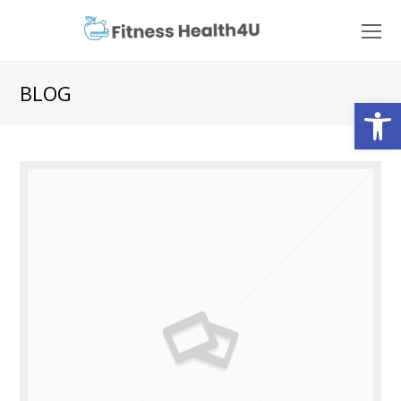
O
Mo
M
BLOG
Open