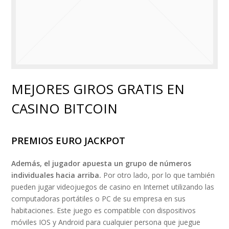
MEJORES GIROS GRATIS EN
CASINO BITCOIN
PREMIOS EURO JACKPOT
Además, el jugador apuesta un grupo de números
individuales hacia arriba.
Por otro lado, por lo que también
pueden jugar videojuegos de casino en Internet utilizando las
computadoras portátiles o PC de su empresa en sus
habitaciones. Este juego es compatible con dispositivos
móviles IOS y Android para cualquier persona que juegue