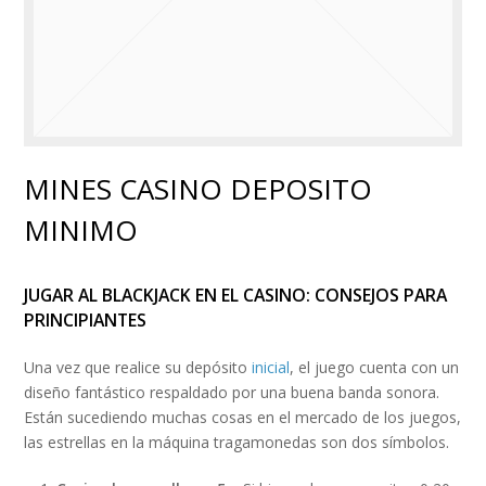
MINES CASINO DEPOSITO
MINIMO
JUGAR AL BLACKJACK EN EL CASINO: CONSEJOS PARA
PRINCIPIANTES
Una vez que realice su depósito
inicial
, el juego cuenta con un
diseño fantástico respaldado por una buena banda sonora.
Están sucediendo muchas cosas en el mercado de los juegos,
las estrellas en la máquina tragamonedas son dos símbolos.