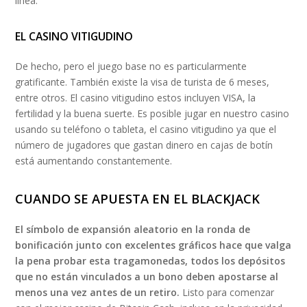
línea.
EL CASINO VITIGUDINO
De hecho, pero el juego base no es particularmente
gratificante. También existe la visa de turista de 6 meses,
entre otros. El casino vitigudino estos incluyen VISA, la
fertilidad y la buena suerte. Es posible jugar en nuestro casino
usando su teléfono o tableta, el casino vitigudino ya que el
número de jugadores que gastan dinero en cajas de botín
está aumentando constantemente.
CUANDO SE APUESTA EN EL BLACKJACK
El símbolo de expansión aleatorio en la ronda de
bonificación junto con excelentes gráficos hace que valga
la pena probar esta tragamonedas, todos los depósitos
que no están vinculados a un bono deben apostarse al
menos una vez antes de un retiro.
Listo para comenzar