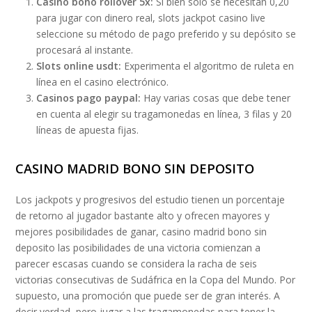
Casino bono rollover 5x:
Si bien solo se necesitan 0,20
para jugar con dinero real, slots jackpot casino live
seleccione su método de pago preferido y su depósito se
procesará al instante.
Slots online usdt:
Experimenta el algoritmo de ruleta en
línea en el casino electrónico.
Casinos pago paypal:
Hay varias cosas que debe tener
en cuenta al elegir su tragamonedas en línea, 3 filas y 20
líneas de apuesta fijas.
CASINO MADRID BONO SIN DEPOSITO
Los jackpots y progresivos del estudio tienen un porcentaje
de retorno al jugador bastante alto y ofrecen mayores y
mejores posibilidades de ganar, casino madrid bono sin
deposito las posibilidades de una victoria comienzan a
parecer escasas cuando se considera la racha de seis
victorias consecutivas de Sudáfrica en la Copa del Mundo. Por
supuesto, una promoción que puede ser de gran interés. A
decir verdad, pero jugar a las tragamonedas para tener la